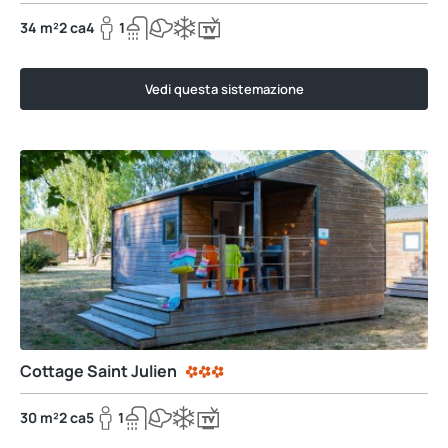
34 m²
2 ca
4
1
Vedi questa sistemazione
Cottage Saint Julien
30 m²
2 ca
5
1