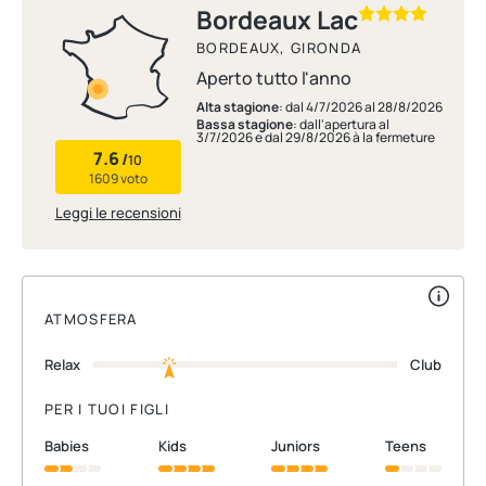
Bordeaux Lac
BORDEAUX, GIRONDA
Aperto tutto l'anno
Alta stagione
: dal 4/7/2026 al 28/8/2026
Bassa stagione
: dall'apertura al
3/7/2026 e dal 29/8/2026 à la fermeture
7.6
/
10
1609 voto
Leggi le recensioni
ATMOSFERA
Relax
Club
PER I TUOI FIGLI
babies
kids
juniors
teens