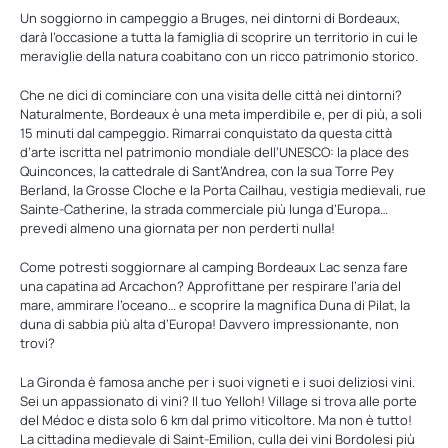
Un soggiorno in campeggio a Bruges, nei dintorni di Bordeaux,
darà l’occasione a tutta la famiglia di scoprire un territorio in cui le
meraviglie della natura coabitano con un ricco patrimonio storico.
Che ne dici di cominciare con una visita delle città nei dintorni?
Naturalmente, Bordeaux è una meta imperdibile e, per di più, a soli
15 minuti dal campeggio. Rimarrai conquistato da questa città
d’arte iscritta nel patrimonio mondiale dell’UNESCO: la place des
Quinconces, la cattedrale di Sant’Andrea, con la sua Torre Pey
Berland, la Grosse Cloche e la Porta Cailhau, vestigia medievali, rue
Sainte-Catherine, la strada commerciale più lunga d’Europa…
prevedi almeno una giornata per non perderti nulla!
Come potresti soggiornare al camping Bordeaux Lac senza fare
una capatina ad Arcachon? Approfittane per respirare l’aria del
mare, ammirare l’oceano… e scoprire la magnifica Duna di Pilat, la
duna di sabbia più alta d’Europa! Davvero impressionante, non
trovi?
La Gironda è famosa anche per i suoi vigneti e i suoi deliziosi vini.
Sei un appassionato di vini? Il tuo Yelloh! Village si trova alle porte
del Médoc e dista solo 6 km dal primo viticoltore. Ma non è tutto!
La cittadina medievale di Saint-Emilion, culla dei vini Bordolesi più