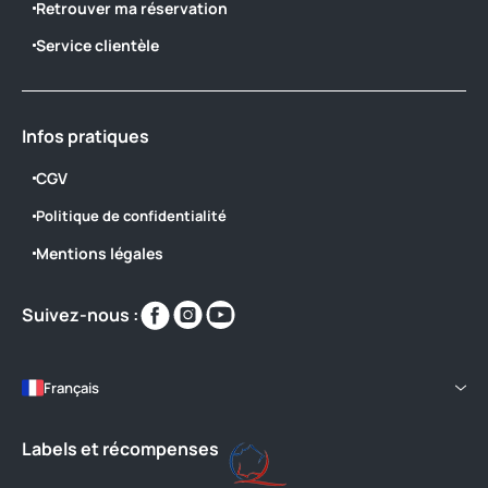
Retrouver ma réservation
Service clientèle
Infos pratiques
CGV
Politique de confidentialité
Mentions légales
Retrouvez-
Retrouvez-
Retrouvez-
Suivez-nous :
nous
nous
nous
sur
sur
sur
https://www.facebook.com/CampingdeB
https://www.instagram.com/yellohv
https://www.youtube.com/@C
Français
Labels et récompenses