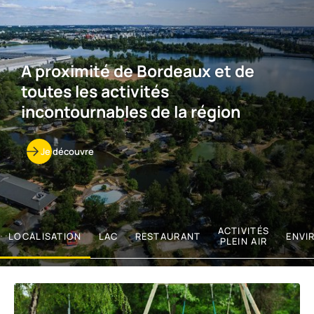
A proximité de Bordeaux et de
toutes les activités
incontournables de la région
Je découvre
ACTIVITÉS
LOCALISATION
LAC
RESTAURANT
ENVI
PLEIN AIR