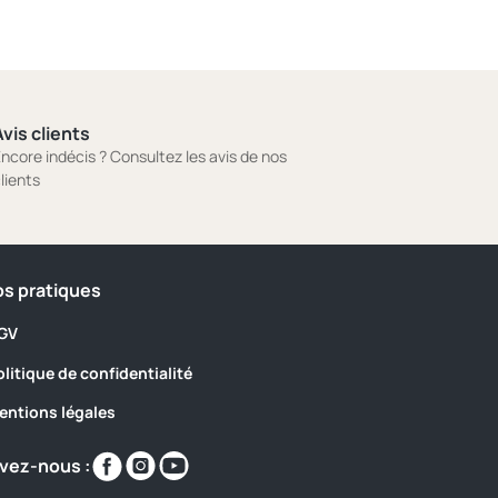
vis clients
ncore indécis ? Consultez les avis de nos
lients
os pratiques
GV
olitique de confidentialité
entions légales
Retrouvez-
Retrouvez-
Retrouvez-
vez-nous :
nous
nous
nous