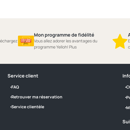
Mon programme de fidélité
A
éléchargez
Vous allez adorer les avantages du
E
programme Yelloh! Plus
c
Service client
Inf
FAQ
C
Retrouver ma réservation
P
Service clientèle
M
Sui