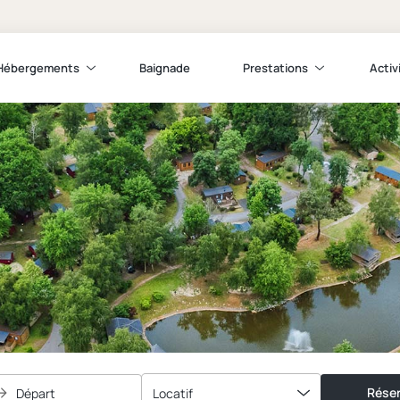
Hébergements
Baignade
Prestations
Activ
Réser
Départ
Locatif