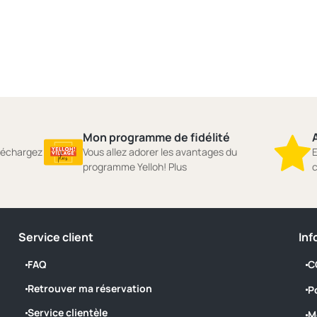
Mon programme de fidélité
A
éléchargez
Vous allez adorer les avantages du
E
programme Yelloh! Plus
c
Service client
Inf
FAQ
C
Retrouver ma réservation
P
Service clientèle
M