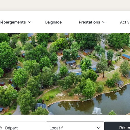
Hébergements
Baignade
Prestations
Activ
Réser
Départ
Locatif