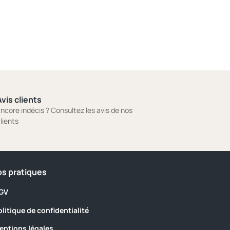
vis clients
ncore indécis ? Consultez les avis de nos
lients
os pratiques
GV
olitique de confidentialité
entions légales