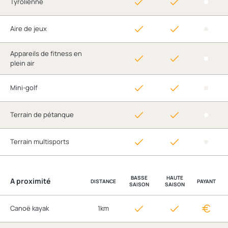
Tyrolienne
Aire de jeux
Appareils de fitness en
plein air
Mini-golf
Terrain de pétanque
Terrain multisports
BASSE
HAUTE
A proximité
DISTANCE
PAYANT
SAISON
SAISON
Canoë kayak
1km