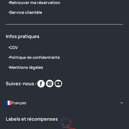
Retrouver ma réservation
Service clientèle
Infos pratiques
CGV
Politique de confidentialité
Mentions légales
Retrouvez-
Retrouvez-
Retrouvez-
Suivez-nous :
nous
nous
nous
sur
sur
sur
https://www.facebook.com/CampingdeB
https://www.instagram.com/yellohv
https://www.youtube.com/@C
Français
Labels et récompenses