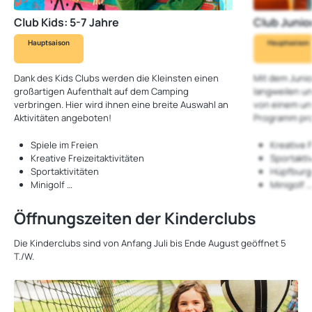
Club Kids: 5-7 Jahre
Club Junior
Hauptsaison
Hauptsaison
Dank des Kids Clubs werden die Kleinsten einen
Mit dem Junio
großartigen Aufenthalt auf dem Camping
langweilen u
verbringen. Hier wird ihnen eine breite Auswahl an
von einem un
Aktivitäten angeboten!
Programm prof
Spiele im Freien
Kreative F
Kreative Freizeitaktivitäten
Sportakti
Sportaktivitäten
Hüpfburg
Minigolf …
Minigolf …
Öffnungszeiten der Kinderclubs
Die Kinderclubs sind von Anfang Juli bis Ende August geöffnet 5
T./W.