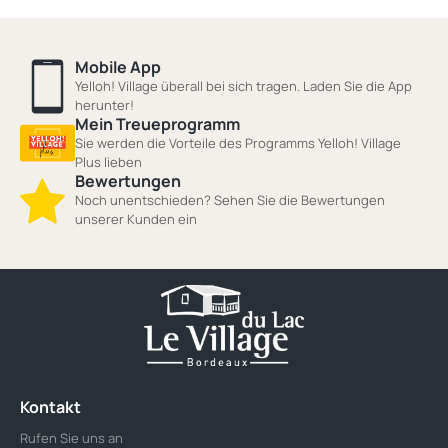
Mobile App
Yelloh! Village überall bei sich tragen. Laden Sie die App
herunter!
Mein Treueprogramm
Sie werden die Vorteile des Programms Yelloh! Village
Plus lieben
Bewertungen
Noch unentschieden? Sehen Sie die Bewertungen
unserer Kunden ein
Kontakt
Rufen Sie uns an