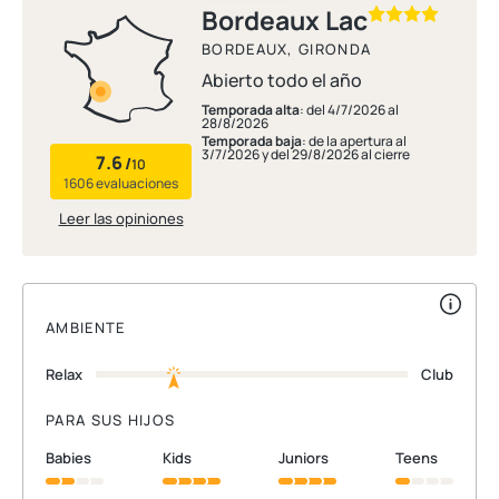
Bordeaux Lac
BORDEAUX, GIRONDA
Abierto todo el año
Temporada alta
: del 4/7/2026 al
28/8/2026
Temporada baja
: de la apertura al
3/7/2026 y del 29/8/2026 al cierre
7.6
/
10
1606 evaluaciones
Leer las opiniones
AMBIENTE
Relax
Club
PARA SUS HIJOS
babies
kids
juniors
teens