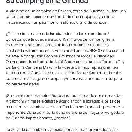
Su camping en la Gironda
Al alojarse en un camping en Bruges, cerca de Burdeos, su familia y
usted podrán descubrir un territorio que conjuga joyas de la
naturaleza con un patrimonio histórico digno de conocer.
¿Y si comienza visitando las ciudades de los alrededores?
Burdeos, que le quedará a solo 15 minutos del camping, será,
evidentemente, una parada obligada durante su estancia.
Declarada Patrimonio de la Humanidad por la UNESCO, esta ciudad
de arte le conquistará con sus muchos tesoros: la Place des
Quinconces, la catedral de Saint André con la famosa Torre de Pey
Berland, la Campana Mayor y la Puerta Cailhau, impresionantes
testigos de la época medieval, o la Rue Sainte-Catherine, la calle
comercial más larga de Europa… ¡Resérvese al menos un día para
no perderse nada!
¡Si se aloja en el camping Bordeaux Lac no puede dejar de visitar
Arcachon! Anímese a dejarse acariciar por la agradable brisa del
mar mientras admira el océano. También sería pecado perderse la
imponente Duna de Pilat: la duna de arena de mayor envergadura
de Europa. Impresionante, ¿verdad?
La Gironda es también conocida por sus muchos viñedos y sus