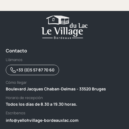
Contacto
Llámanos
+33 (0)5 57 87 70 60
Cómo llegar
Boulevard Jacques Chaban-Delmas - 33520 Bruges
Horario de recepción
Todos los días de 8.30 a 19.30 horas.
Escribenos
info@yellohvillage-bordeauxlac.com