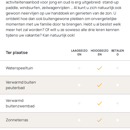
activiteitenaanbod voor jong en oud is erg uitgebreid: stand-up
paddle, windsurfen, zeilwagenrijden … Al kunt u zich natuurlijk ook
gewoon neervlijen op uw handdoek en genieten van de zon. U
ontdekt hoe dan ook buitengewone plekken om onvergetelijke
momenten met uw familie door te brengen. Hebt u al beslist welk
meer het zal worden? Of wilt u ze sowieso alle drie leren kennen
tijdens uw vakantie? Kan natuurlijk ook!
LAAGSEIZO
HOOGSEIZO
BETALEN
Ter plaatse
EN
EN
D
Waterspeeltuin
Verwarmd buiten
peuterbad
Verwarmd
buitenzwembad
Zonneterras