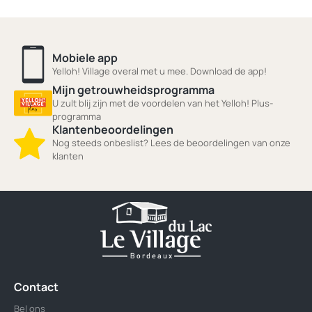
Mobiele app
Yelloh! Village overal met u mee. Download de app!
Mijn getrouwheidsprogramma
U zult blij zijn met de voordelen van het Yelloh! Plus-
programma
Klantenbeoordelingen
Nog steeds onbeslist? Lees de beoordelingen van onze
klanten
Contact
Bel ons